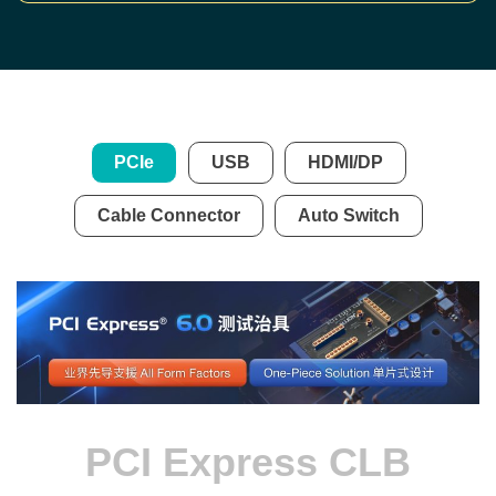
PCIe
USB
HDMI/DP
Cable Connector
Auto Switch
PCI Express CLB