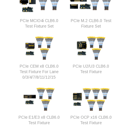
PCIe MCIO4i CLB6.0
PCIe M.2 CLB6.0 Test
Test Fixture Set
Fixture Set
PCIe CEM x8 CLB6.0
PCIe U2/U3 CLB6.0
Test Fixture For Lane
Test Fixture
0/3/4/7/8/11/12/15
PCIe E1/E3 x8 CLB6.0
PCIe OCP x16 CLB6.0
Test Fixture
Test Fixture