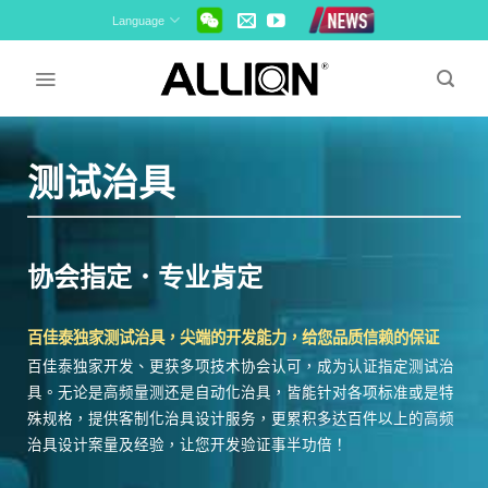
Skip
Language
to
content
测试治具
协会指定．专业肯定
百佳泰独家测试治具，尖端的开发能力，给您品质信赖的保证
百佳泰独家开发、更获多项技术协会认可，成为认证指定测试治
具。无论是高频量测还是自动化治具，皆能针对各项标准或是特
殊规格，提供客制化治具设计服务，更累积多达百件以上的高频
治具设计案量及经验，让您开发验证事半功倍！