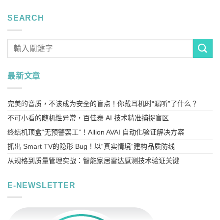
务
SEARCH
最新文章
确认送出
完美的音质，不该成为安全的盲点！你戴耳机时“漏听”了什么？
不可小看的随机性异常，百佳泰 AI 技术精准捕捉盲区
终结机顶盒“无预警罢工”！Allion AVAI 自动化验证解决方案
抓出 Smart TV的隐形 Bug！以“真实情境”建构品质防线
从规格到质量管理实战：智能家居雷达感测技术验证关键
E-NEWSLETTER