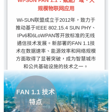
Wi-SUN FAN 1.1：赋能广域、大
目前，Wi-SUN技术分别应用在两个领
规模物联网应用
域：客户端场域网络和家庭客户端场域
网络。
Wi-SUN联盟成立于2012年，致力于
推动基于IEEE 802.15.4 SUN PHY、
IPv6和6LoWPAN等开放标准的无线
通信技术发展。
新部署的FAN 1.1技
术在数据速率、能源效率和网络规模
方面取得了显著突破，成为智慧城市
和公共基础设施的技术之一。
立即咨询WI-SUN FAN验证
查看每月WI-SUN标准更新
FAN 1.1 技术
特点