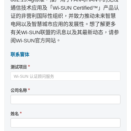
通信技术应用及「Wi-SUN Certified™」产品认
证的非营利国际性组织，并致力推动未来智慧
电网以及智慧城市应用的发展性。想了解更多
有关Wi-SUN联盟的讯息以及其最新动态，请参
阅
Wi-SUN官方网站
。
联系窗体
谘
If
*
测试项目
you
询
are
human,
leave
this
*
公司名称
field
blank.
*
姓名