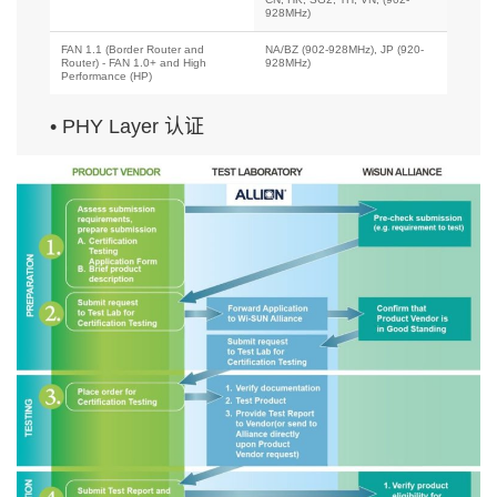
928MHz)
FAN 1.1 (Border Router and
NA/BZ (902-928MHz), JP (920-
Router) - FAN 1.0+ and High
928MHz)
Performance (HP)
• PHY Layer 认证
认证计划
频率
PHY for FAN 1.0
NA/BZ (902-928MHz)
Profile
NA, MX, BZ, AZ/NZ, PH, KR, MY, CN, HK, SG2, TH,
VN, (902-928MHz)
PHY for HAN
JP (920-928MHz)
Profile
• 测试与认证流程