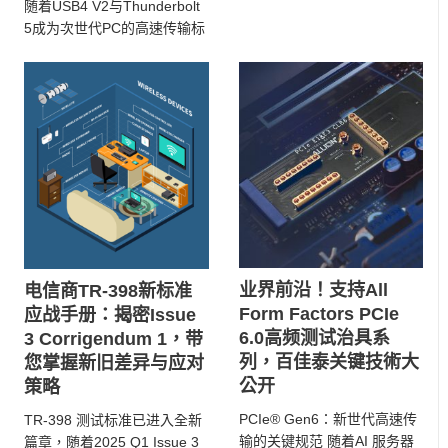
大技术飞跃，尤其是在讯号传
随着USB4 V2与Thunderbolt
...
5成为次世代PC的高速传输标
配，全球多家PC ODM客户 ...
业界前沿！支持All
电信商TR-398新标准
Form Factors PCIe
应战手册：揭密Issue
6.0高频测试治具系
3 Corrigendum 1，带
列，百佳泰关键技術大
您掌握新旧差异与应对
公开
策略
PCIe® Gen6：新世代高速传
TR-398 测试标准已进入全新
输的关键规范 随着AI 服务器
篇章，随着2025 Q1 Issue 3