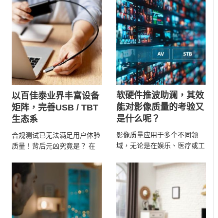
软硬件推波助澜，其效
以百佳泰业界丰富设备
能对影像质量的考验又
矩阵，完善USB / TBT
是什么呢？
生态系
影像质量应用于多个不同领
合规测试已无法满足用户体验
域，无论是在娱乐、医疗或工
质量！背后元凶究竟是？ 在
业应用中，高质量的影像都是
万物互联的数位时代，USB
决策的关键基础。清晰的影 ...
Type-C 接口以 ...