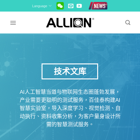
Skip
Language
to
content
技术文库
AI人工智慧当道与物联网生态圈蓬勃发展，
产业需要更聪明的测试服务，百佳泰构建AI
智慧实验室，导入深度学习、视觉检测、自
动执行、资料收集分析，为客户量身设计所
需的智慧测试服务。