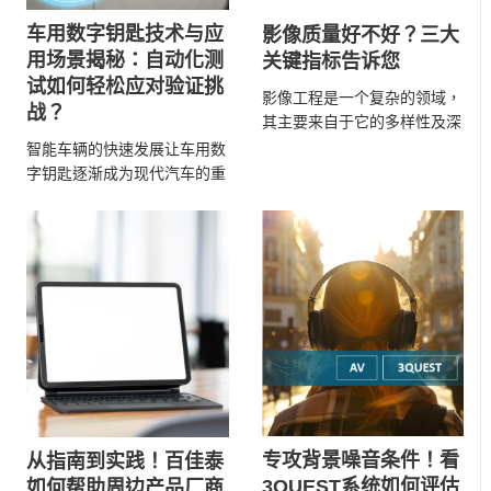
车用数字钥匙技术与应
影像质量好不好？三大
用场景揭秘：自动化测
关键指标告诉您
试如何轻松应对验证挑
影像工程是一个复杂的领域，
战？
其主要来自于它的多样性及深
度性。这个领域涵盖了影像和
智能车辆的快速发展让车用数
图像在后端应用中的多个 ...
字钥匙逐渐成为现代汽车的重
要组成部分，并赋予车主前所
未有的便利性。不需传统 ...
专攻背景噪音条件！看
从指南到实践！百佳泰
3QUEST系统如何评估
如何帮助周边产品厂商