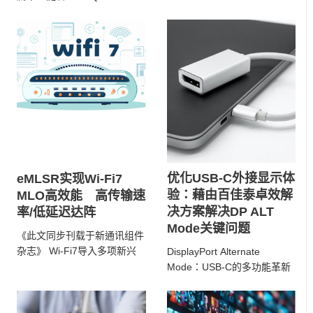
对高速运算效能的需求不断攀
Corrigendum 1 ...
升，现行的 ...
优化USB-C外接显示体
eMLSR实现Wi-Fi7
验：藉由百佳泰卓效解
MLO高效能 高传输速
决方案解决DP ALT
率/低延迟达阵
Mode关键问题
《此文同步刊载于新通讯组件
杂志》 Wi-Fi7导入多项新兴
DisplayPort Alternate
技术提升整体效能，其中多路
Mode：USB-C的多功能革新
链结运作(Mul ...
DisplayPort ...