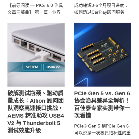
成功缩短3-6个月项目进度：
【前导阅读 — PICe 6.0 治具
如何透过CarPlay顾问服务
文章三部曲】 第一篇：业界
成功帮助客户迅速通过认证
前沿！支持All Form Fac ...
随着车载系统 ...
破解测试瓶颈、驱动质
PCIe Gen 5 vs. Gen 6
量成长：Allion 顾问团
协会治具差异全解析！
队洞察高速接口挑战，
百佳泰专家实测带你一
AEMS 精准助攻 USB4
次看懂
V2 与 Thunderbolt 5
PCIe® Gen 5 到PCIe Gen 6
测试效能升级
可以说是一次极具指标性的重