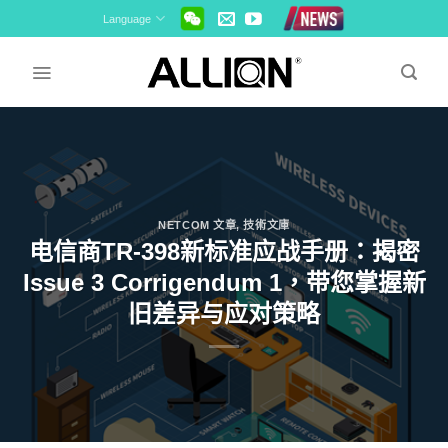
Skip
Language
to
content
NETCOM 文章
,
技術文庫
电信商TR-398新标准应战手册：揭密
Issue 3 Corrigendum 1，带您掌握新
旧差异与应对策略