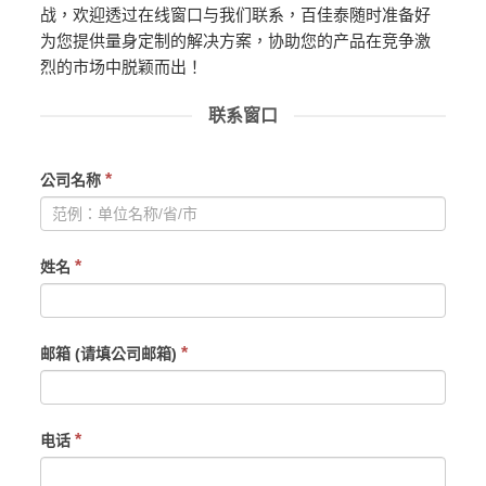
战，欢迎透过在线窗口与我们联系，百佳泰随时准备好
为您提供量身定制的解决方案，协助您的产品在竞争激
烈的市场中脱颖而出！
联系窗口
If
*
公司名称
you
are
human,
*
姓名
leave
this
field
blank.
*
邮箱 (请填公司邮箱)
*
电话