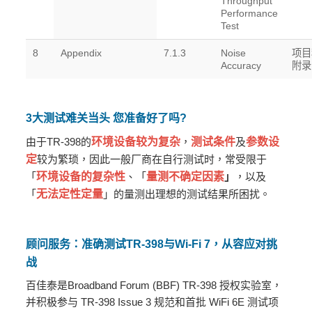
Throughput
Performance
Test
8
Appendix
7.1.3
Noise
项目
Accuracy
附录I
3大测试难关当头 您准备好了吗?
由于TR-398的
环境设备较为复杂
，
测试条件
及
参数设
定
较为繁琐，因此一般厂商在自行测试时，常受限于
「
环境设备的复杂性
、「
量测不确定因素
」
，以及
「
无法定性定量
」的量测出理想的测试结果所困扰。
顾问服务：准确测试TR-398与Wi-Fi 7，从容应对挑
战
百佳泰是Broadband Forum (BBF) TR-398 授权实验室，
并积极参与 TR-398 Issue 3 规范和首批 WiFi 6E 测试项