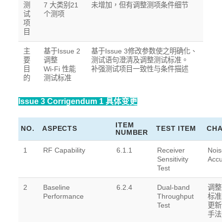
测
7 大类别21
未增加，但有调整测项条件细节
试
个测项
项
目
主
基于Issue 2
基于Issue 3修改参数使之明确化、
要
调整
测试语句澄清及调整测试标准。
目
Wi-Fi 性能
补强测试项目一致性与条件描述
的
测试标准
Issue 3 Corrigendum 1
具体变更
ITEM
NO.
ASPECTS
TEST ITEM
CH
NUMBER
1
RF Capability
6.1.1
Receiver
Noi
Sensitivity
Acc
Test
2
Baseline
6.2.4
Dual-band
调整
Performance
Throughput
标准
Test
更新
手法