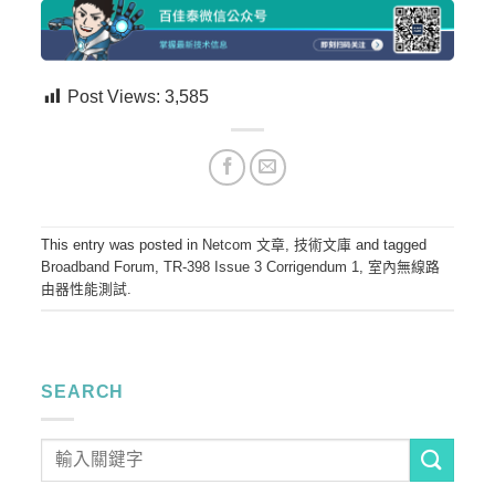
Post Views:
3,585
This entry was posted in
Netcom 文章
,
技術文庫
and tagged
Broadband Forum
,
TR-398 Issue 3 Corrigendum 1
,
室內無線路
由器性能測試
.
SEARCH