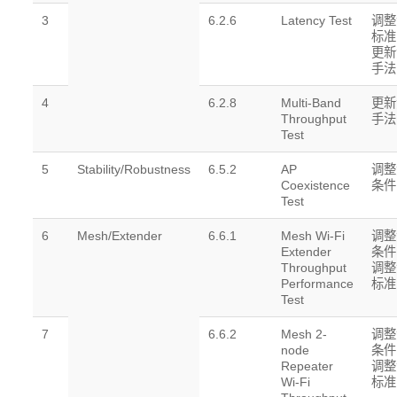
3
6.2.6
Latency Test
调整
标准
更新
手法
4
6.2.8
Multi-Band
更新
Throughput
手法
Test
5
Stability/Robustness
6.5.2
AP
调整
Coexistence
条件
Test
6
Mesh/Extender
6.6.1
Mesh Wi-Fi
调整
Extender
条件
Throughput
调整
Performance
标准
Test
7
6.6.2
Mesh 2-
调整
node
条件
Repeater
调整
Wi-Fi
标准