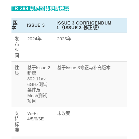
TR-398 规范整体更新差异
版
ISSUE 3 CORRIGENDUM
ISSUE 3
本
1（ISSUE 3 修正版）
发
2024年
2025年
布
时
间
性
基于Issue 2
基于Issue 3修正与补充版本
质
新增
802.11ax
6GHz测试
条件及
Mesh测试
项目
支
Wi-Fi
未改变
持
4/5/6/6E
标
准