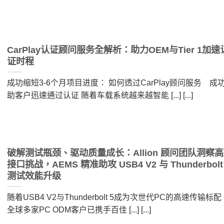
CarPlay认证顾问服务全解析：助力OEM与Tier 1加速
证时程
成功缩短3-6个月项目进度： 如何透过CarPlay顾问服务 成
助客户迅速通过认证 随着车载系统越来越智能 [...] [...]
破解测试瓶颈、驱动质量成长：Allion 顾问团队洞察
接口挑战，AEMS 精准助攻 USB4 V2 与 Thunderbolt
测试效能升级
随着USB4 V2与Thunderbolt 5成为次世代PC的高速传输标配
全球多家PC ODM客户已携手百佳 [...] [...]