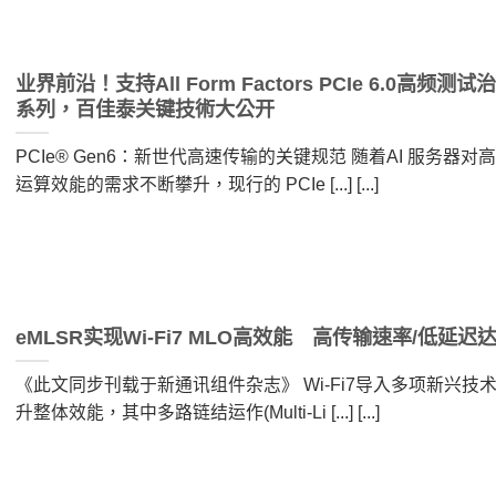
业界前沿！支持All Form Factors PCIe 6.0高频测试
系列，百佳泰关键技術大公开
PCIe® Gen6：新世代高速传输的关键规范 随着AI 服务器对
运算效能的需求不断攀升，现行的 PCIe [...] [...]
eMLSR实现Wi-Fi7 MLO高效能 高传输速率/低延迟
《此文同步刊载于新通讯组件杂志》 Wi-Fi7导入多项新兴技
升整体效能，其中多路链结运作(Multi-Li [...] [...]