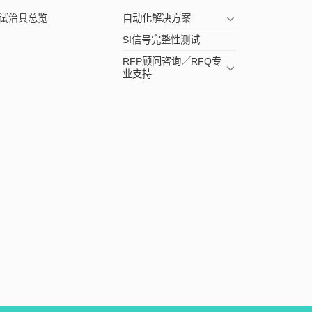
试治具总览
自动化解决方案
SI信号完整性测试
RFP顾问咨询／RFQ专
业支持