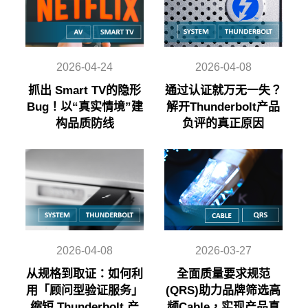
2026-04-24
2026-04-08
抓出 Smart TV的隐形
通过认证就万无一失？
Bug！以“真实情境”建
解开Thunderbolt产品
构品质防线
负评的真正原因
2026-04-08
2026-03-27
从规格到取证：如何利
全面质量要求规范
用「顾问型验证服务」
(QRS)助力品牌筛选高
缩短 Thunderbolt 产
频Cable，实现产品真