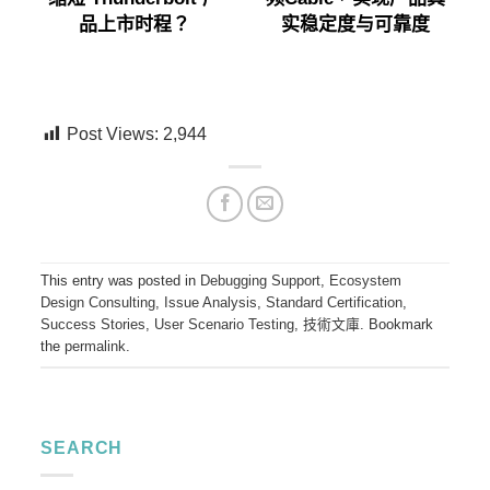
品上市时程？
实稳定度与可靠度
Post Views:
2,944
This entry was posted in
Debugging Support
,
Ecosystem
Design Consulting
,
Issue Analysis
,
Standard Certification
,
Success Stories
,
User Scenario Testing
,
技術文庫
. Bookmark
the
permalink
.
SEARCH