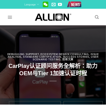
Skip
Language
to
content
DEBUGGING SUPPORT
,
ECOSYSTEM DESIGN CONSULTING
,
ISSUE
ANALYSIS
,
STANDARD CERTIFICATION
,
SUCCESS STORIES
,
USER
SCENARIO TESTING
,
技術文庫
CarPlay认证顾问服务全解析：助力
OEM与Tier 1加速认证时程