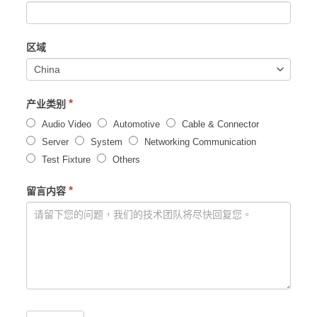
区域
*
产业类别
Audio Video
Automotive
Cable & Connector
Server
System
Networking Communication
Test Fixture
Others
*
留言内容