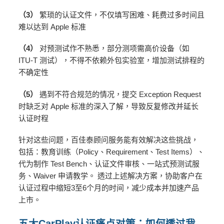
（3）
繁琐的认证文件，不仅填写困难、耗费过多时间且
难以达到 Apple 标准
（4）
对预测试作不熟悉，部分测项需高价设备（如
ITU-T 测试），不得不依赖外包实验室，增加测试排程的
不确定性
（5）
遇到不符合规范的情况，提交 Exception Request
时缺乏对 Apple 标准的深入了解，导致反复修改并延长
认证时程
针对这些问题，百佳泰顾问服务能有效解决这些挑战，
包括：教育训练（Policy、Requirement、Test Items）、
代为制作 Test Bench、认证文件审核、一站式预测试服
务、Waiver 申请教学。 透过上述解决方案，协助客户在
认证过程中缩短3至6个月的时间，减少成本并加速产品
上市。
五大
CarPlay
认证痛点对策：如何透过我