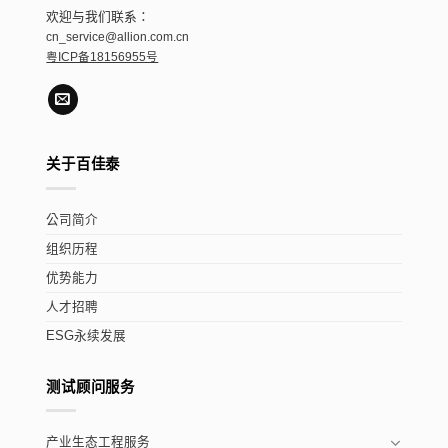
欢迎与我们联系：
cn_service@allion.com.cn
粤ICP备18156955号
关于百佳泰
公司简介
组织历程
优势能力
人才招聘
ESG永续发展
测试顾问服务
产业生态工程服务