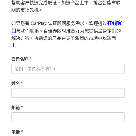
帮助客户快速完成取证，加速产品上市，抢占智能车联
网的市场先机。
如果您有 CarPlay 认证顾问服务需求，欢迎透过
在线窗
口
与我们联系。百佳泰随时准备好为您提供量身定制的
解决方案，协助您的产品在竞争激烈的市场中脱颖而
出！
If
*
公司名称
you
are
human,
*
姓名
leave
this
field
blank.
*
邮箱
*
电话