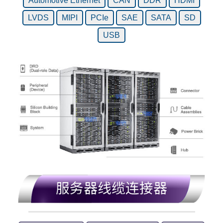
Automotive Ethernet
CAN
DDR
HDMI
LVDS
MIPI
PCIe
SAE
SATA
SD
USB