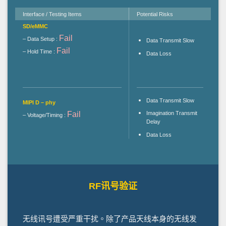
Interface / Testing Items
Potential Risks
SD/eMMC
Fail
– Data Setup :
Data Transmit Slow
Fail
– Hold Time :
Data Loss
Data Transmit Slow
MIPI D – phy
Fail
Imagination Transmit
– Voltage/Timing :
Delay
Data Loss
RF讯号验证
无线讯号遭受严重干扰。除了产品天线本身的无线发