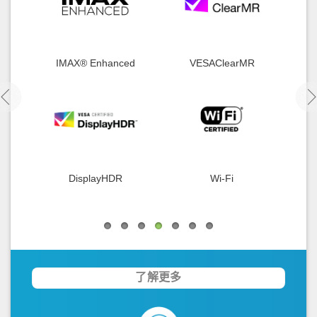
R
VESA
ZETA
G
AdaptiveSync
WHQL
UPnP
了解更多