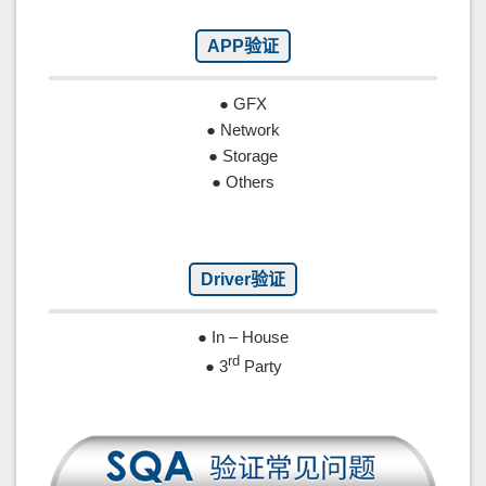
APP验证
● GFX
● Network
● Storage
● Others
Driver验证
● In – House
rd
● 3
Party