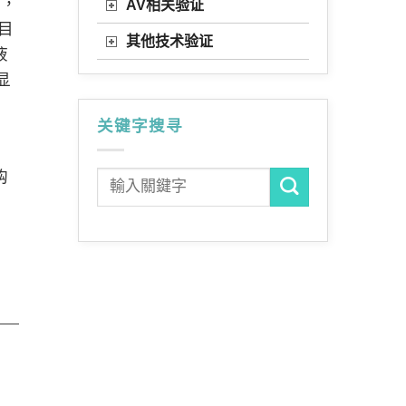
同，
AV相关验证
，目
其他技术验证
液
显
关键字搜寻
购