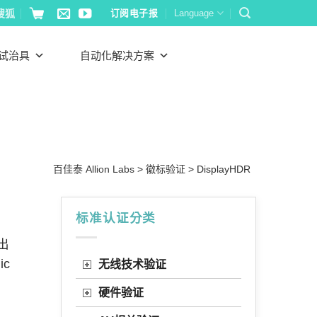
搜狐
订阅电子报
Language
试治具
自动化解决方案
百佳泰 Allion Labs
>
徽标验证
>
DisplayHDR
标准认证分类
出
ic
无线技术验证
硬件验证