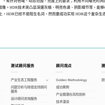
），有针对色域、动态范围、亮度上的要求；利用不同曝光时间
图像。
HDR
技术突凸显深邃灰暗、明亮色谱、阴影细节等，能够
上，
HDR
已经不是陌生名词，然而要成功实现
HDR这个复杂生
测试顾问服务
顾问观点
产业生态工程服务
Golden Methodology
测
问题分析与除错支持顾问
成功案例
服务
产业圈潜在风险剖析
设计顾问咨询服务
技术漫谈