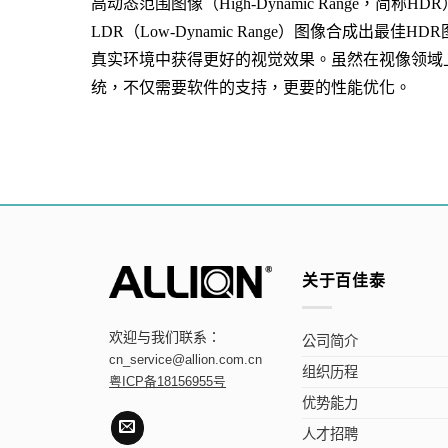
高动态范围图像（
High-Dynamic Range
，简称
HDR
LDR
（
Low-Dynamic Range
）图像合成出最佳
HDR
真实环境中获得更好的视觉效果。虽然在视像领域
统，不仅需要软件的支持，更要的性能优化。
关于百佳泰
欢迎与我们联系：
公司简介
cn_service@allion.com.cn
组织历程
粤ICP备18156955号
优势能力
人才招聘