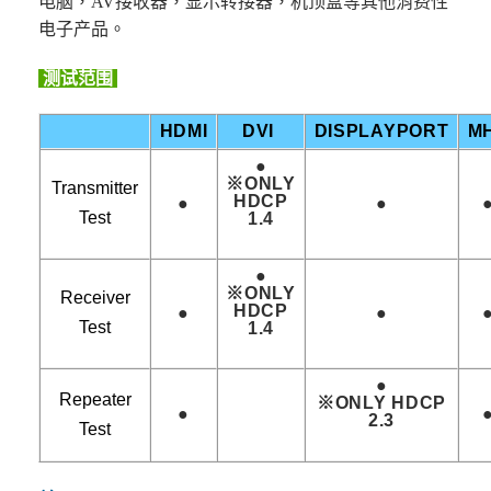
电脑，
AV
接收器，显示转接器，机顶盒等其他消费性
电子产品。
测试范围
HDMI
DVI
DISPLAYPORT
M
●
※ONLY
Transmitter
HDCP
●
●
T
est
1.4
●
※ONLY
Receiver
HDCP
●
●
Test
1.4
●
Repeater
※ONLY HDCP
●
2.3
Test