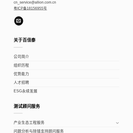
cn_service@allion.com.cn
粤ICP备18156955号
关于百佳泰
公司简介
组织历程
优势能力
人才招聘
ESG永续发展
测试顾问服务
产业生态工程服务
问题分析与除错支持顾问服务