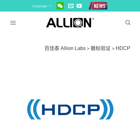
Skip
Language
to
content
百佳泰 Allion Labs
徽标验证
HDCP
>
>