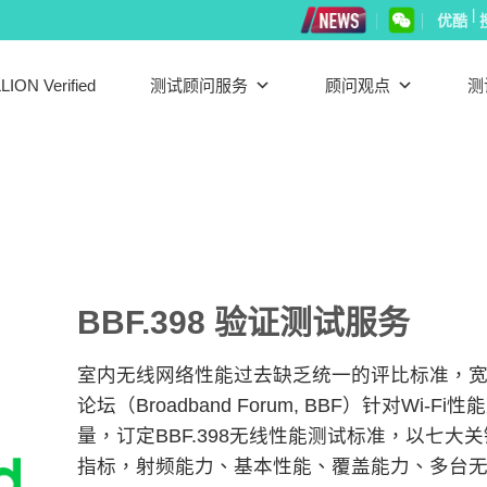
|
优酷
LION Verified
测试顾问服务
顾问观点
测
BBF.398 验证测试服务
室内无线网络性能过去缺乏统一的评比标准，
论坛（Broadband Forum, BBF）针对Wi-Fi性
量，订定BBF.398无线性能测试标准，以七大关
指标，射频能力、基本性能、覆盖能力、多台