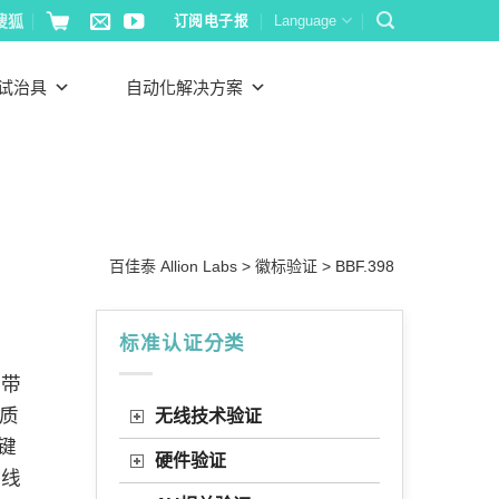
搜狐
订阅电子报
Language
试治具
自动化解决方案
百佳泰 Allion Labs
>
徽标验证
>
BBF.398
标准认证分类
宽带
能质
无线技术验证
键
硬件验证
无线