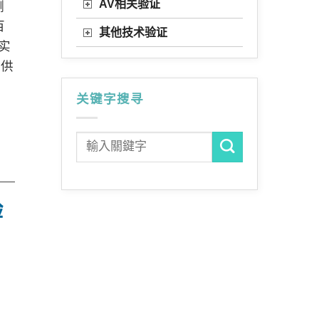
AV相关验证
测
百
其他技术验证
实
提供
关键字搜寻
验