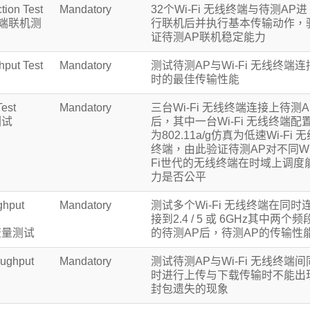
ion Test
Mandatory
32个Wi-Fi 无线终端与待测AP进
终端联机测
行联机后并执行基本传输动作，
证待测AP联机稳定能力
put Test
Mandatory
测试待测AP与Wi-Fi 无线终端连
时的最佳传输性能
Test
Mandatory
三台Wi-Fi 无线终端连接上待测A
测试
后，其中一台Wi-Fi 无线终端配
为802.11a/g仿真为低速Wi-Fi 
终端，由此验证待测AP对不同Wi
Fi世代的无线终端在时域上调度
力是否公平
ghput
Mandatory
测试多个Wi-Fi 无线终端在同时
接到2.4 / 5 或 6GHz其中两个频
流量测试
的待测AP后，待测AP的传输性
oughput
Mandatory
测试待测AP与Wi-Fi 无线终端间
时进行上传与下载传输时不能出
封包遗失的现象