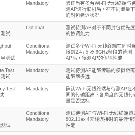
Mandatory
验证当有多台Wi-Fi 无线终端与
测AP进行联机后，在不同流量下
的封包延迟状况
Optional
测试待测AP对于不同封包优先度
質測試
的协调能力
ghput
Conditional
测试多个Wi-Fi 无线终端在同时
Mandatory
接到2.4 / 5 及 6GHz频段的待测
流量测试
AP后，待测AP的传输性能
e Test
Mandatory
测试待测AP能够传输的模拟距离
力测试
能够到多远
cy Test
Mandatory
确认Wi-Fi无线终端与待测AP在
试
同的传输距离下各角度的无线传
量是否达标
Conditional
测试待测AP与Wi-Fi 无线终端透
Mandatory
802.11ax 4天线连接时的最佳传
性能测试
性能