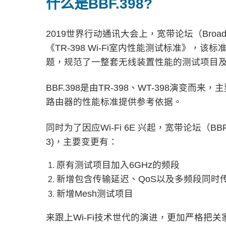
什么是BBF.398?
2019世界行动通讯大会上，宽带论坛（Broadb
《TR-398 Wi-Fi室内性能测试标准》，
题，规范了一整套无线装置性能的测试项目
BBF.398是由TR-398、WT-398演变而来，主要针对
路由器的性能标准提供参考依据。
同时为了因应Wi-Fi 6E 兴起，宽带论坛（BBF）
3)，主要变更有：
原有测试项目加入6GHz的频段
新增包含传输延迟、QoS以及多频段同时
新增Mesh测试项目
来跟上Wi-Fi技术世代的演进，更加严格把关