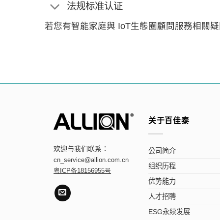
法规标准认证
若您有智能家庭與 IoT生態圈顧問服務相關
关于百佳泰
欢迎与我们联系：
公司简介
cn_service@allion.com.cn
组织历程
粤ICP备18156955号
优势能力
人才招聘
ESG永续发展