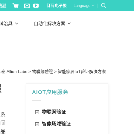
搜狐
订阅电子报
Language
试治具
自动化解决方案
 Allion Labs
>
物聯網驗證
>
智能家居IoT验证解决方案
服
AIOT应用服务
物联网验证
态系
之间
智能场域验证
产品