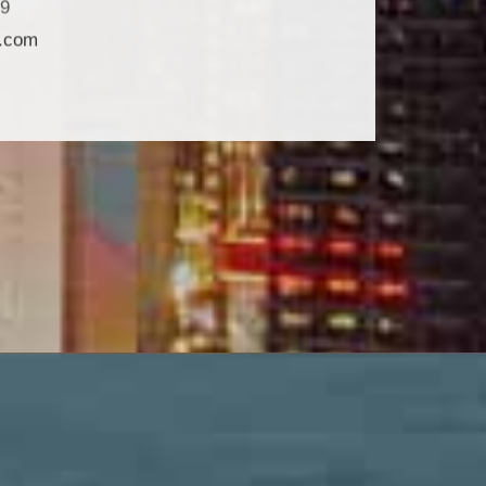
9
n.com