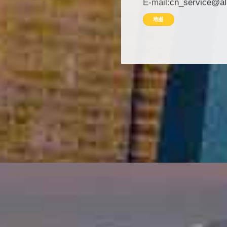
E-mail:
cn_service@al
地图