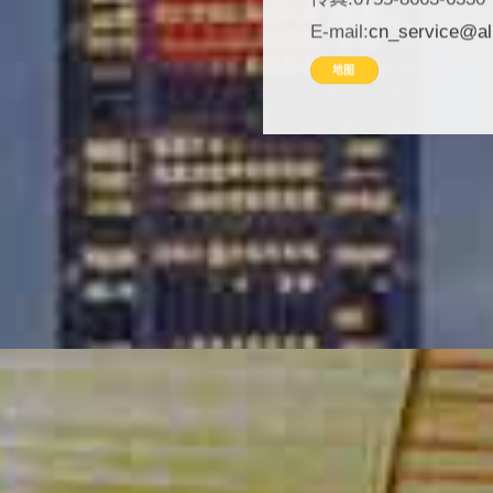
E-mail:
cn_service@al
地图