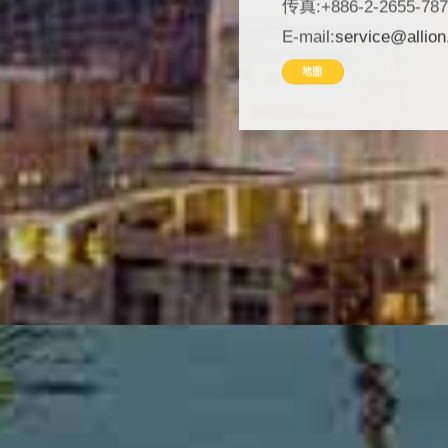
传真:+886-2-2655-787
E-mail:
service@allio
地图