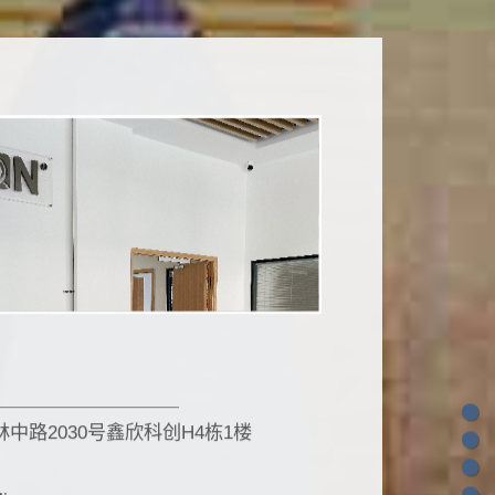
中路2030号鑫欣科创H4栋1楼