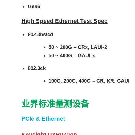
Gen6
High Speed Ethernet Test Spec
802.3bs/cd
50 ~ 200G – CRx, LAUI-2
50 ~ 400G – GAUI-x
802.3ck
100G, 200G, 400G – CR, KR, GAUI
业界标准量测设备
PCIe & Ethernet
Keysight UXR0704A