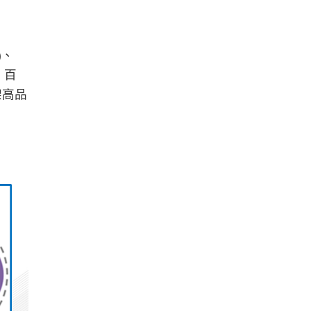
)、
段，百
架高品