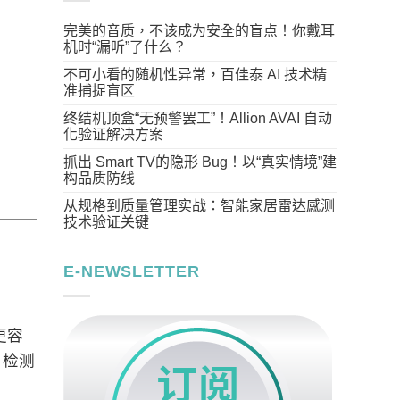
完美的音质，不该成为安全的盲点！你戴耳
机时“漏听”了什么？
不可小看的随机性异常，百佳泰 AI 技术精
准捕捉盲区
终结机顶盒“无预警罢工”！Allion AVAI 自动
化验证解决方案
抓出 Smart TV的隐形 Bug！以“真实情境”建
构品质防线
从规格到质量管理实战：智能家居雷达感测
技术验证关键
E-NEWSLETTER
更容
，检测