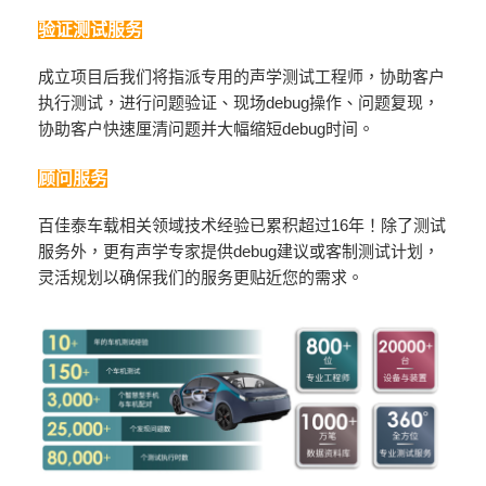
验证测试服务
成立项目后我们将指派专用的声学测试工程师，协助客户
执行测试，进行问题验证、现场debug操作、问题复现，
协助客户快速厘清问题并大幅缩短debug时间。
顾问服务
百佳泰车载相关领域技术经验已累积超过16年！除了测试
服务外，更有声学专家提供debug建议或客制测试计划，
灵活规划以确保我们的服务更贴近您的需求。