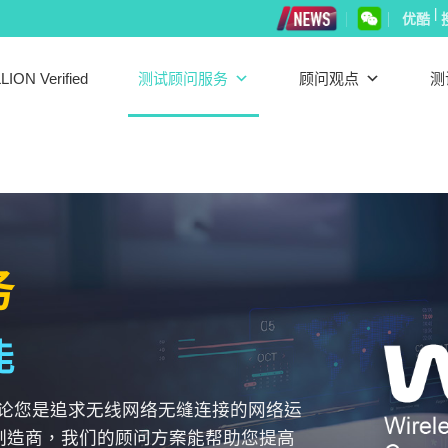
|
优酷
LION Verified
测试顾问服务
顾问观点
测
务
能
论您是追求无线网络无缝连接的网络运
备制造商，我们的顾问方案能帮助您提高