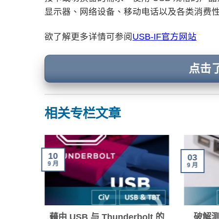
显示器、网络设备、移动电话以及各类消费
欲了解更多详情可参阅
USB-IF官方网站
点击
相关专栏文章
10
03
9 月
9 月
革新：
藉由 USB 与 Thunderbolt 的
破解