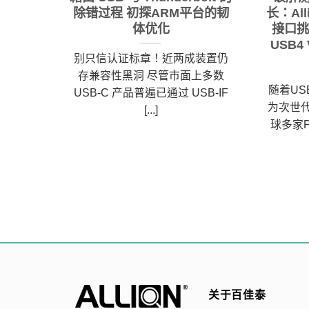
技厂商
除错过程 初探ARM平台的韧
长：Al
题
体优化
接口挑
USB4 
式触控
别只信认证标章！近两成装置仍
球经历
存兼容性黑洞 尽管市面上多数
随着USB4
积极推动
USB-C 产品普遍已通过 USB-IF
为次世
...]
[...]
球多家P
关于百佳泰