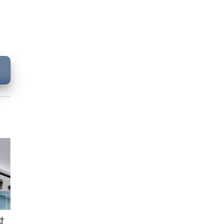
09
6 月
过
百佳泰一站式解决方案带您破