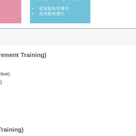
ement Training)
ive)
)
raining)