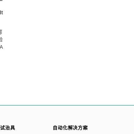
方
解USB4 V2与Thunderbolt 5
t
测试难题！
随着USB4 V2和Thunderbolt
等
5（TBT5）在现代电脑中日益普
验
及，制造商面临更大的挑战，必
A
须在多 [...] [...]
测试治具
自动化解决方案