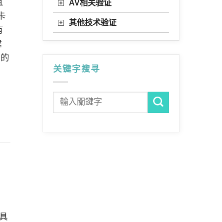
且
AV相关验证
卡
其他技术验证
有
键
新的
关键字搜寻
具