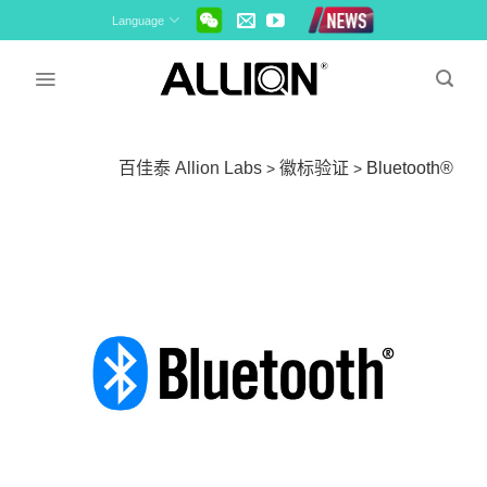
Skip
Language
to
content
百佳泰 Allion Labs
徽标验证
Bluetooth®
>
>