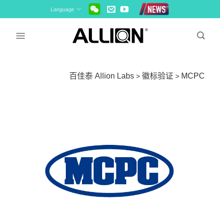
Skip
Language
to
content
百佳泰 Allion Labs
徽标验证
MCPC
>
>