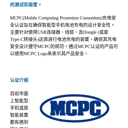
的测试实验室。
MCPC(Mobile Computing Promotion Consortium)
充电安
全认证旨在确保智能型手机电池充电的设计安全性。
主要针对使用
USB
连接器、线缆、及
Dongle (
或是
Type-C
转接头
)
这类进行电池充电的装置，确保其充电
安全设计遵守
MCPC
的规范。通过
MCPC
认证的产品可
以使用
MCPC Logo
来表示其产品安全
。
认证介绍
目前市面
上智能型
手机或是
智能装置
都有遇到