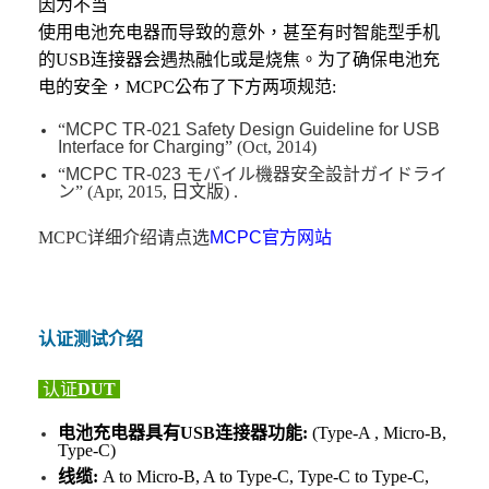
因为不当
使用电池充电器而导致的意外，甚至有时智能型手机
的
USB
连接器会遇热融化或是烧焦。为了确保电池充
电的安全，
MCPC
公布了下方两项规范
:
“
MCPC TR-021 Safety Design Guideline for USB
Interface for Charging
” (Oct, 2014)
“
MCPC TR-023 モバイル機器安全設計ガイドライ
ン
” (Apr, 2015, 日文版) .
MCPC详细介绍请点选
MCPC官方网站
认证测试介绍
认证
DUT
电池充电器具有
USB
连接器功能
:
(Type-A , Micro-B,
Type-C)
线缆
:
A to Micro-B, A to Type-C, Type-C to Type-C,