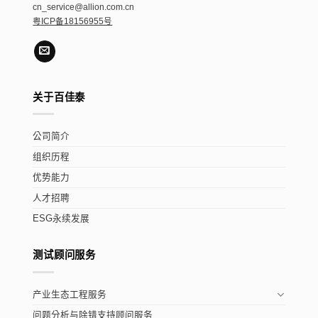
cn_service@allion.com.cn
粤ICP备18156955号
关于百佳泰
公司简介
组织历程
优势能力
人才招聘
ESG永续发展
测试顾问服务
产业生态工程服务
问题分析与除错支持顾问服务