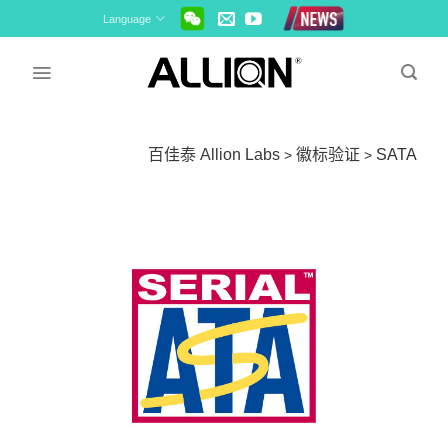
Skip
Language
to
content
百佳泰 Allion Labs
徽标验证
SATA
>
>