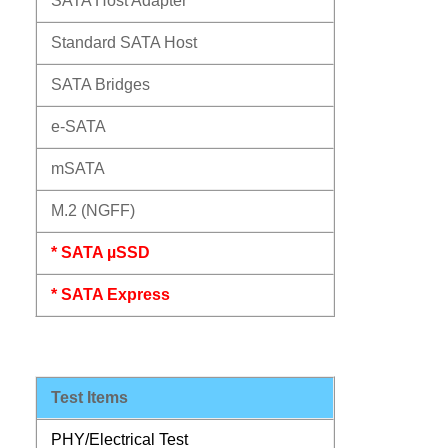
SATA Host Adapter
Standard SATA Host
SATA Bridges
e-SATA
mSATA
M.2 (NGFF)
* SATA µSSD
* SATA Express
Test Items
PHY/Electrical Test