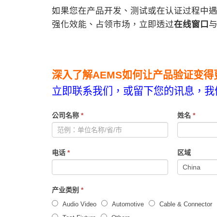
如果您在产品开发、测试或在认证过程中遇
强化效能、占领市场，立即透过
在线窗口
深入了解AEMS如何让产品验证变
立即联系我们，或留下您的讯息，我
If
公司名称
*
姓名
*
you
are
human,
电话
*
区域
leave
this
field
产业类别
*
blank.
Audio Video
Automotive
Cable & Connector