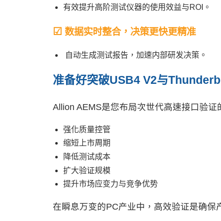
有效提升高阶测试仪器的使用效益与ROI。
☑
数据实时整合，决策更快更精准
自动生成测试报告，加速内部研发决策。
准备好突破
USB4 V2
与
Thunderbo
Allion AEMS是您布局次世代高速接口
强化质量控管
缩短上市周期
降低测试成本
扩大验证规模
提升市场应变力与竞争优势
在瞬息万变的PC产业中，高效验证是确保