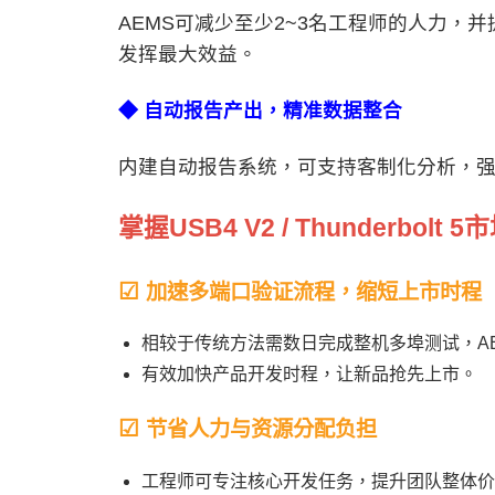
AEMS可减少至少2~3名工程师的人力，
发挥最大效益。
◆ 自动报告产出，精准数据整合
内建自动报告系统，可支持客制化分析，
掌握
USB4 V2 / Thunderbolt 5
市
☑
加速多端口验证流程，缩短上市时程
相较于传统方法需数日完成整机多埠测试，AE
有效加快产品开发时程，让新品抢先上市。
☑
节省人力与资源分配负担
工程师可专注核心开发任务，提升团队整体价