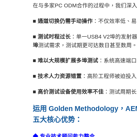
在与多家PC ODM合作的过程中，我们深
■ 通道切换仍需手动操作
：不仅效率低、易
■ 测试时程过长
：单一USB4 V2埠的发
埠
测试需求，测试期更可达数日甚至数周
■ 难以大规模扩展多埠测试
：系统高速端口
■ 技术人力资源错置
：高阶工程师被迫投入
■ 高价测试设备使用效率不佳
：测试周期长
运用
Golden Methodology
，
AE
五大核心优势：
◆ 专业技术顾问能力整合