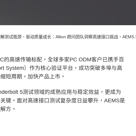
解测试瓶颈、驱动质量成长：Allion 顾问团队洞察高速接口挑战，AEMS 精准助攻 
为次世代PC的高速传输标配，全球多家PC ODM客户已携手百
Multiport System）作为核心验证平台，成功突破多埠与高
幅缩短周期，加快产品上市。
underbolt 5测试领域的成熟应用与稳定效益，更成为
关键。面对高速接口测试复杂度日益攀升，AEMS是
键解方。