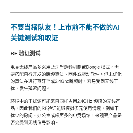
不要当猪队友！上市前不能不做的
AI
关键测试和取证
RF
验证测试
电竞无线产品多采用蓝牙™跳频机制或Dongle 模式，需
要搭配自行开发的跳频算法、固件或驱动软件。但未优化
的算法在进行蓝牙™或2.4Ghz跳频时，容易受到无线干
扰，发生延迟问题。
环境中的干扰源可能来自同样占用2.4GHz 频段的无线产
品，因此我们的RF验证能够模拟多元使用情境，例如干
扰少的房间、办公室或噪声多的电竞场馆，来观察产品是
否会受到无线信号影响。