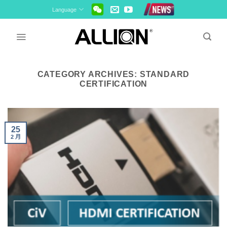
Skip
Language
to
content
CATEGORY ARCHIVES:
STANDARD
CERTIFICATION
25
2 月