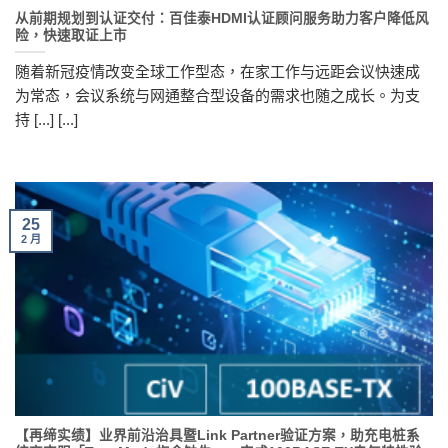
从前期规划到认证交付：百佳泰HDMI认证顾问服务助力客户降低风
险，快速取证上市
随着新冠疫情改变全球工作型态，在家工作与远距会议快速成
为常态，会议系统与网通整合型设备的需求也随之成长。为支
持 [...] [...]
25
2 月
【再缔实绩】业界前沿治具暨Link Partner验证方案，助充电桩系