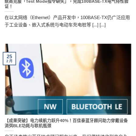
统商克服「Test Mode指令缺失」，完成100BASE-TX电气特性验
证！
在以太网络（Ethernet）产品开发中，100BASE-TX仍广泛应用
于工业设备、嵌入式系统与电动车充电桩等 [...] [...]
25
2 月
【成果突破】电力续航力跃升40%！百佳泰蓝牙顾问助力穿戴设备
消弭BLE功耗与联机瓶颈