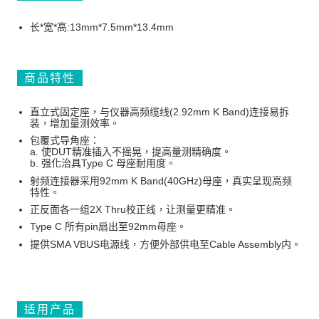
长*宽*高:13mm*7.5mm*13.4mm
商品特性
直立式固定座，与仪器高频缆线(2.92mm K Band)连接易拆
装，增加量测效率。
包覆式导角座：
a. 使DUT精准插入不摇晃，提高量测精确度。
b. 强化治具Type C 母座耐用度。
射频连接器采用92mm K Band(40GHz)母座，真实呈现高频
特性。
正反面各一组2X Thru校正线，让测量更精准。
Type C 所有pin扇出至92mm母座。
提供SMA VBUS电源线，方便外部供电至Cable Assembly内。
适用产品