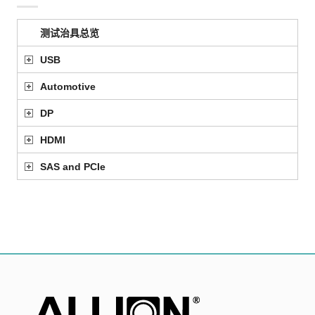
测试治具总览
USB
Automotive
DP
HDMI
SAS and PCIe