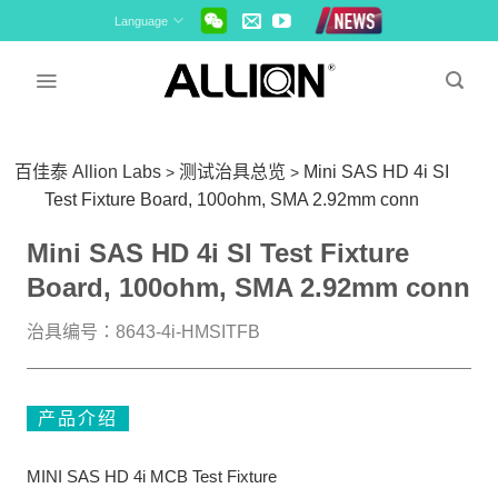
Skip
Language
to
content
百佳泰 Allion Labs
测试治具总览
Mini SAS HD 4i SI
>
>
Test Fixture Board, 100ohm, SMA 2.92mm conn
Mini SAS HD 4i SI Test Fixture
Board, 100ohm, SMA 2.92mm conn
治具编号：8643-4i-HMSITFB
产品介绍
MINI SAS HD 4i MCB Test Fixture