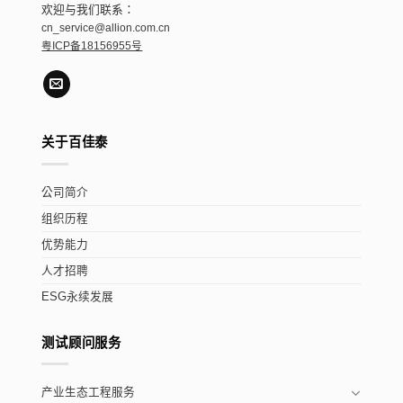
欢迎与我们联系：
cn_service@allion.com.cn
粤ICP备18156955号
关于百佳泰
公司简介
组织历程
优势能力
人才招聘
ESG永续发展
测试顾问服务
产业生态工程服务