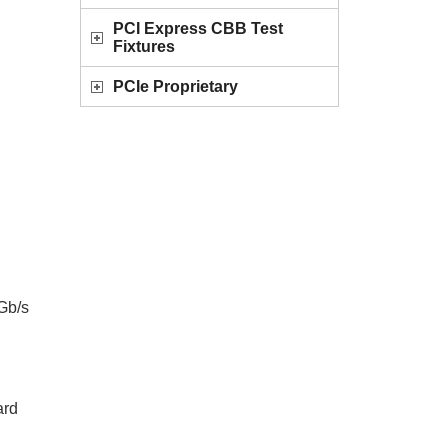
PCI Express CBB Test
Fixtures
PCIe Proprietary
b/s
ard