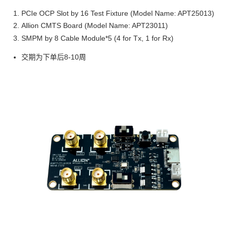
PCIe OCP Slot by 16 Test Fixture (Model Name: APT25013)
Allion CMTS Board (Model Name: APT23011)
SMPM by 8 Cable Module*5 (4 for Tx, 1 for Rx)
交期为下单后8-10周