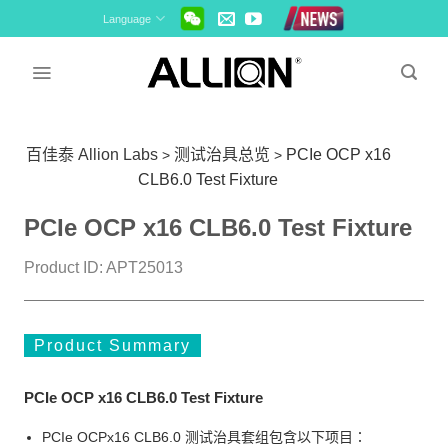
Skip
Language
to
content
百佳泰 Allion Labs
测试治具总览
PCIe OCP x16
>
>
CLB6.0 Test Fixture
PCIe OCP x16 CLB6.0 Test Fixture
Product ID: APT25013
Product Summary
PCIe OCP x16 CLB6.0 Test Fixture
PCIe OCPx16 CLB6.0 测试治具套组包含以下项目：