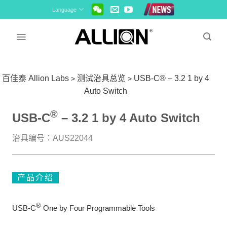
Skip
Language
to
content
百佳泰 Allion Labs
测试治具总览
USB-C® – 3.2 1 by 4
>
>
Auto Switch
®
USB-C
– 3.2 1 by 4 Auto Switch
治具编号：AUS22044
产品介绍
®
USB-C
One by Four Programmable Tools