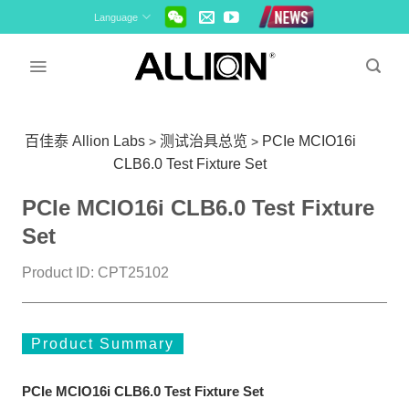
Skip
Language
to
content
百佳泰 Allion Labs
测试治具总览
PCIe MCIO16i
>
>
CLB6.0 Test Fixture Set
PCIe MCIO16i CLB6.0 Test Fixture
Set
Product ID: CPT25102
Product Summary
PCIe MCIO16i CLB6.0 Test Fixture Set