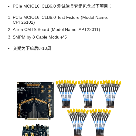
PCIe MCIO16i CLB6.0 测试治具套组包含以下项目：
PCIe MCIO16i CLB6.0 Test Fixture (Model Name:
CPT25102)
Allion CMTS Board (Model Name: APT23011)
SMPM by 8 Cable Module*5
交期为下单后8-10周