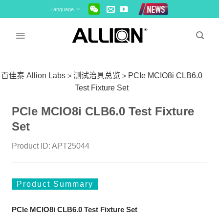
Skip
Language
to
content
百佳泰 Allion Labs
测试治具总览
PCIe MCIO8i CLB6.0
>
>
Test Fixture Set
PCIe MCIO8i CLB6.0 Test Fixture
Set
Product ID: APT25044
Product Summary
PCIe MCIO8i CLB6.0 Test Fixture Set