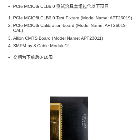
PCIe MCIO8i CLB6.0 测试治具套组包含以下项目：
PCIe MCIO8i CLB6.0 Test Fixture (Model Name: APT26019)
PCIe MCIO8i Calibration board (Model Name: APT26019-
CAL)
Allion CMTS Board (Model Name: APT23011)
SMPM by 8 Cable Module*2
交期为下单后8-10周