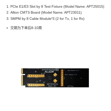
PCIe E1/E3 Slot by 8 Test Fixture (Model Name: APT25015)
Allion CMTS Board (Model Name: APT23011)
SMPM by 8 Cable Module*3 (2 for Tx, 1 for Rx)
交期为下单后8-10周