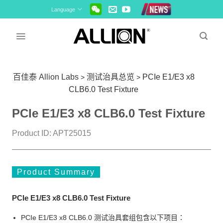
Skip
Language
to
content
百佳泰 Allion Labs
测试治具总览
PCIe E1/E3 x8
>
>
CLB6.0 Test Fixture
PCIe E1/E3 x8 CLB6.0 Test Fixture
Product ID: APT25015
Product Summary
PCIe E1/E3 x8 CLB6.0 Test Fixture
PCIe E1/E3 x8 CLB6.0 测试治具套组包含以下项目：