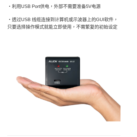
・利用USB Port供电，外部不需要准备5V电源
・透过USB 线缆连接到计算机或示波器上的GUI软件，
只要选择操作模式就能立即使用，不需繁复的初始设定