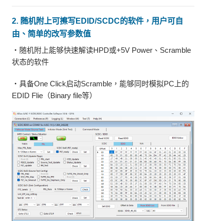
2. 随机附上可擦写EDID/SCDC的软件，用户可自
由、简单的改写参数值
・随机附上能够快速解读HPD或+5V Power、Scramble
状态的软件
・具备One Click启动Scramble，能够同时模拟PC上的
EDID Flie（Binary file等）