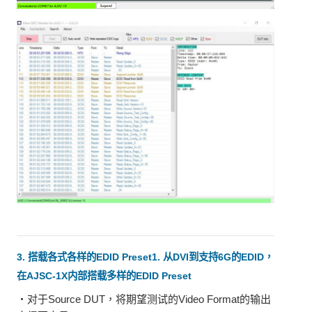
3. 搭载各式各样的EDID Preset1. 从DVI到支持6G的EDID，
在AJSC-1X内部搭载多样的EDID Preset
・对于Source DUT，将期望测试的Video Format的输出