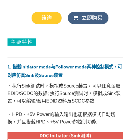
谘询
立即购买
主要特性
1. 搭载Initiator mode与Follower mode两种控制模式，可
对应仿真Sink及Source装置
・执行Sink测试时，模拟成Source装置，可以任意读取
EDID/SCDC的数据; 执行Source测试时，模拟成Sink装
置，可以编辑/套用EDID资料及SCDC参数
・HPD、+5V Power的输入输出也能根据模式自动切
换，并且搭载HPD、+5V Power的控制功能