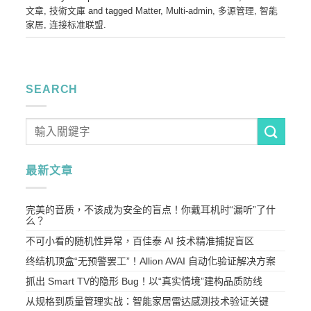
文章
,
技術文庫
and tagged
Matter
,
Multi-admin
,
多源管理
,
智能
家居
,
连接标准联盟
.
SEARCH
最新文章
完美的音质，不该成为安全的盲点！你戴耳机时“漏听”了什
么？
不可小看的随机性异常，百佳泰 AI 技术精准捕捉盲区
终结机顶盒“无预警罢工”！Allion AVAI 自动化验证解决方案
抓出 Smart TV的隐形 Bug！以“真实情境”建构品质防线
从规格到质量管理实战：智能家居雷达感测技术验证关键