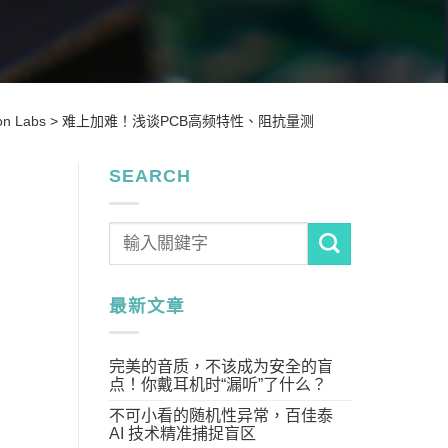
n Labs
>
难上加难！浅谈PCB高频特性、阻抗量测
SEARCH
最新文章
完美的音质，不该成为安全的盲
点！你戴耳机时“漏听”了什么？
不可小看的随机性异常，百佳泰
AI 技术精准捕捉盲区