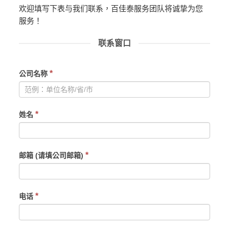
欢迎填写下表与我们联系，百佳泰服务团队将诚挚为您
服务！
联系窗口
If
*
公司名称
you
are
human,
*
姓名
leave
this
field
blank.
*
邮箱 (请填公司邮箱)
*
电话