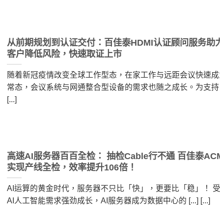
从前期规划到认证交付：百佳泰HDMI认证顾问服务助
客户降低风险，快速取证上市
随着新冠疫情改变全球工作型态，在家工作与远距会议快速成
常态，会议系统与网通整合型设备的需求也随之成长。为支持 [..
[...]
高速AI服务器百百全检： 抽检Cable行不通 百佳泰AC
实现产线全检，效率提升106倍！
AI运算的黄金时代，服务器不只比「快」，更要比「稳」！ 
AI人工智能需求强劲成长，AI服务器成为数据中心的 [...] [...]