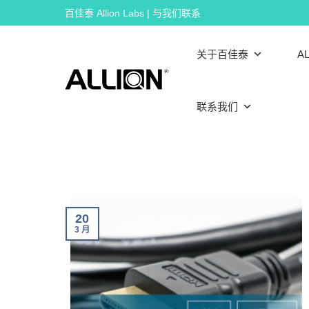
Skip
百佳泰 Allion Labs | 与我们联系
to
content
关于百佳泰
AL
联系我们
20
3 月