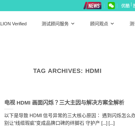
|
优酷
LION Verified
测试顾问服务
顾问观点
测
TAG ARCHIVES:
HDMI
电视 HDMI 画面闪烁？三大主因与解决方案全解析
以下是导致 HDMI 信号异常的三大核心原因： 遇到闪烁怎么
别让“线缆瑕疵”变成品牌口碑的绊脚石 守护产 [...] [...]