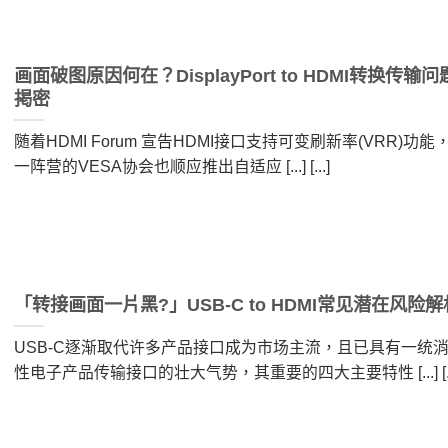
画面破图原因何在？DisplayPort to HDMI转换传输问
掲密
随着HDMI Forum 宣告HDMI接口支持可变刷新率(VRR)功能
一阵营的VESA协会也顺应推出自适应 [...] [...]
「转接画面一片黑?」USB-C to HDMI常见潜在风险解
USB-C逐渐取代许多产品接口成为市场主流，且已具有一统
性电子产品传输接口的壮大气势，其重要的四大主要特性 [...] [..