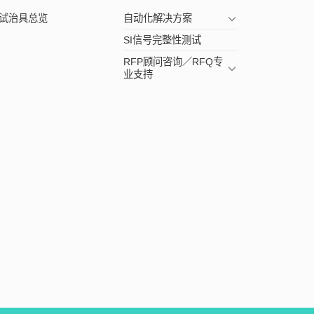
试治具总览
自动化解决方案
SI信号完整性测试
RFP顾问咨询／RFQ专
业支持