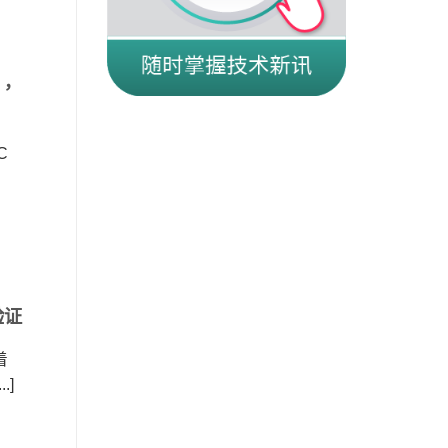
案，
C
验证
着
.]