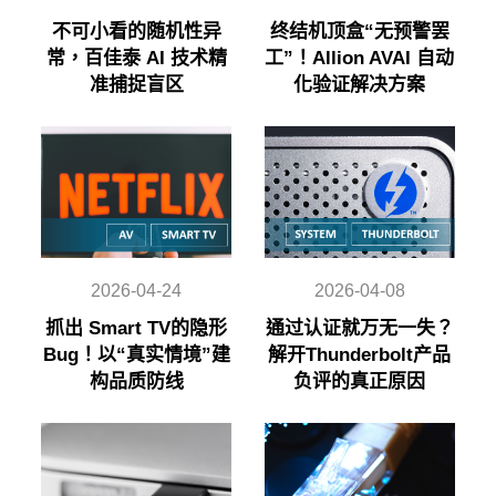
不可小看的随机性异
终结机顶盒“无预警罢
常，百佳泰 AI 技术精
工”！Allion AVAI 自动
准捕捉盲区
化验证解决方案
2026-04-24
2026-04-08
抓出 Smart TV的隐形
通过认证就万无一失？
Bug！以“真实情境”建
解开Thunderbolt产品
构品质防线
负评的真正原因