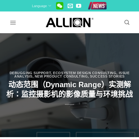
Skip
Language
to
content
DEBUGGING SUPPORT
,
ECOSYSTEM DESIGN CONSULTING
,
ISSUE
ANALYSIS
,
NEW PRODUCT CONSULTING
,
SUCCESS STORIES
动态范围（Dynamic Range）实测解
析：监控摄影机的影像质量与环境挑战