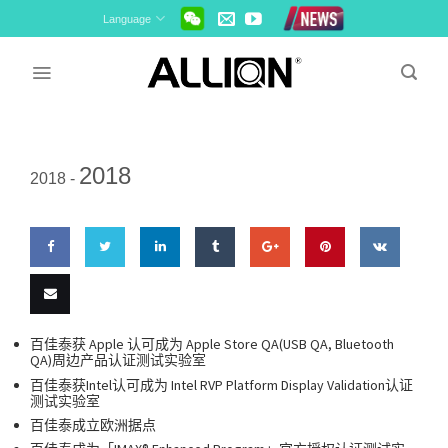
Skip
Language
to
content
2018
2018 -
Share
Share
Share
Share
Share
Pin
Share
on
on
on
on
on
this
on VK
Email
百佳泰获 Apple 认可成为 Apple Store QA(USB QA, Bluetooth
QA)周边产品认证测试实验室
Facebook
Twitter
LinkedIn
Tumblr
Google
this
百佳泰获Intel认可成为 Intel RVP Platform Display Validation认证
测试实验室
Plus
百佳泰成立欧洲据点