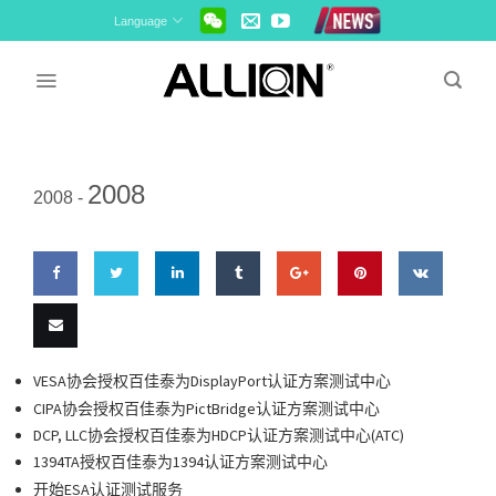
Skip
Language
to
content
2008
2008 -
Share
Share
Share
Share
Share
Pin
Share
on
on
on
on
on
this
on VK
Email
VESA协会授权百佳泰为DisplayPort认证方案测试中心
Facebook
Twitter
LinkedIn
Tumblr
Google
CIPA协会授权百佳泰为PictBridge认证方案测试中心
this
DCP, LLC协会授权百佳泰为HDCP认证方案测试中心(ATC)
Plus
1394TA授权百佳泰为1394认证方案测试中心
开始ESA认证测试服务