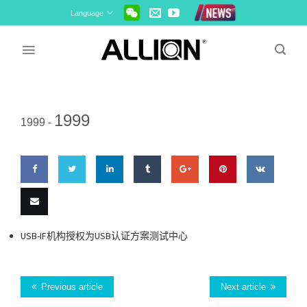
Skip
Language
to
content
1999
1999 -
Share
Share
Share
Share
Share
Pin
Share
on
on
on
on
on
this
on VK
Email
USB-IF机构授权为USB认证方案测试中心
Facebook
Twitter
LinkedIn
Tumblr
Google
this
Plus
Previous article
Next article