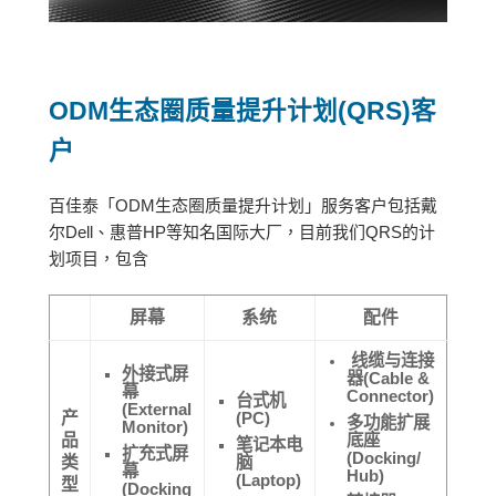
ODM
生态圈质量提升计划
(QRS)
客
户
百佳泰「ODM生态圈质量提升计划」服务客户包括戴
尔Dell、惠普HP等知名国际大厂，目前我们QRS的计
划项目，包含
屏幕
系统
配件
线缆与连接
外接式屏
器(Cable &
幕
Connector)
台式机
(External
产
(PC)
多功能扩展
Monitor)
品
底座
笔记本电
扩充式屏
(Docking/
类
脑
幕
Hub)
(Laptop)
型
(Docking