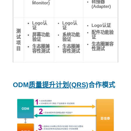
转接器
Monitor)
(Adapter)
Logo认
Logo认
Logo认证
证
证
测
配件功能验
屏幕功能
系统功能
试
证
验证
验证
项
生态圈兼容
生态圈兼
生态圈兼
目
性测试
容性测试
容性测试
ODM
质量提升计划
(QRS)
合作模式