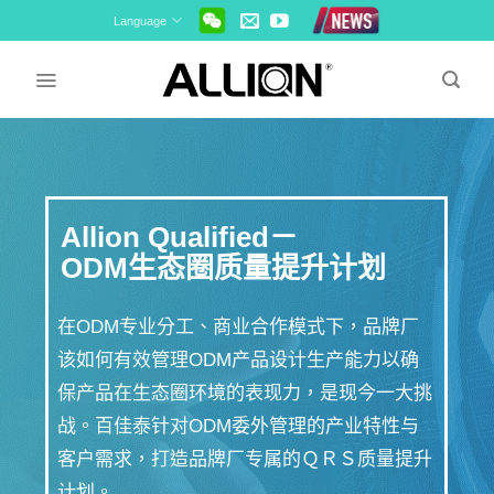
Skip
Language
to
content
Allion Qualified－
ODM生态圈质量提升计划
在ODM专业分工、商业合作模式下，品牌厂
该如何有效管理ODM产品设计生产能力以确
保产品在生态圈环境的表现力，是现今一大挑
战。百佳泰针对ODM委外管理的产业特性与
客户需求，打造品牌厂专属的ＱＲＳ质量提升
计划。