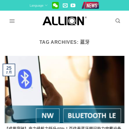
Skip
Language
to
content
TAG ARCHIVES:
蓝牙
25
2 月
【成果突破】电力续航力跃升40%！百佳泰蓝牙顾问助力穿戴设备