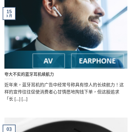
15
3 月
夸大不实的蓝牙耳机续航力
近年来，蓝牙耳机的广告中经常号称具有惊人的长续航力！这
样的宣传往往促使消费者心甘情愿地掏钱下单，但这股追求
「长 [...] [...]
03