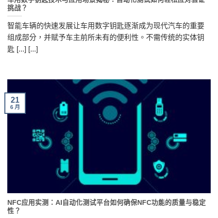
挑战？
智能车辆的快速发展让车用数字钥匙逐渐成为现代汽车的重要
组成部分，并赋予车主前所未有的便利性。不需传统的实体钥
匙 [...] [...]
21
6 月
NFC应用实测：AI自动化测试平台如何确保NFC功能的质量与稳定
性？