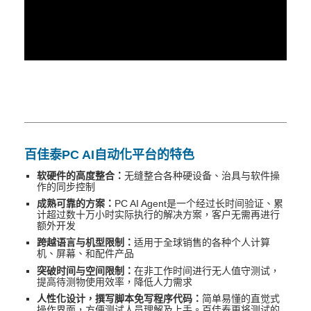
百佳泰PC AI自动化平台的特色
软硬件的高度整合：
无缝整合各种硬设备、治具与软件操
作的同步控制
成熟可靠的方案：
PC AI Agent是一个经过长时间验证、累
计超过数十万小时实际执行的解决方案，客户无需再进行
额外开发
跨越语言与机型限制：
适用于全球销售的各种个人计算
机、屏幕、和配件产品
突破时间与空间限制：
在非工作时间进行无人值守测试，
提高待测物使用效率，降低人力需求
人性化设计，撰写脚本免写程序代码：
简单易懂的直觉式
操作界面，方便测试人员理解及上手。百佳泰更将测试的